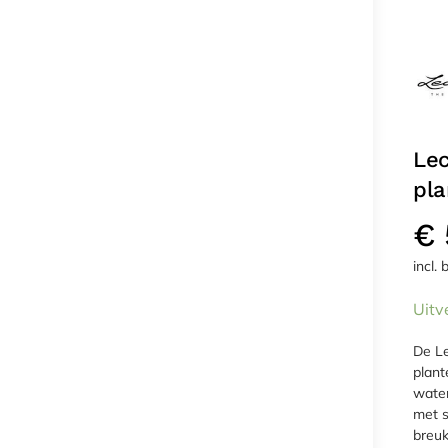
Le
pla
€
incl.
Uitv
De Le
plant
water
met s
breuk