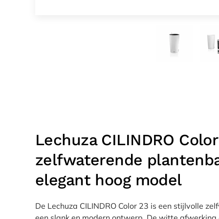
Lechuza CILINDRO Color
zelfwaterende plantenba
elegant hoog model
De Lechuza CILINDRO Color 23 is een stijlvolle z
een slank en modern ontwerp. De witte afwerking en