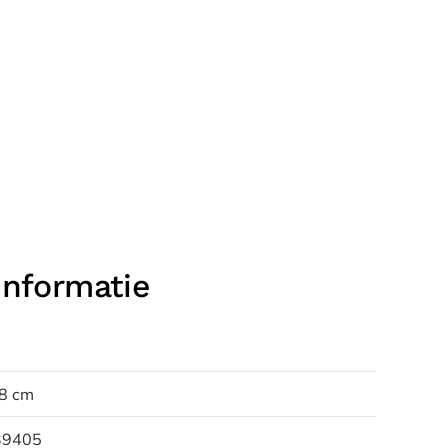
informatie
48 cm
39405