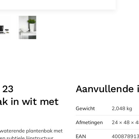
 23
Aanvullende 
k in wit met
Gewicht
2,048 kg
Afmetingen
24 × 48 × 
elfwaterende plantenbak met
EAN
40087891
 subtiele lijnstructuur