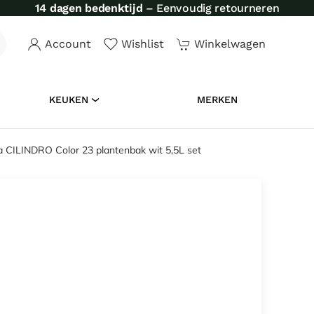
Achteraf betalen
– Via Klarna, in3 of Riverty
Account
Wishlist
Winkelwagen
KEUKEN
MERKEN
 CILINDRO Color 23 plantenbak wit 5,5L set