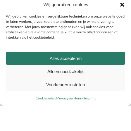
Wij gebruiken cookies
Je beoordeling
*
Wij gebruiken cookies en vergelijkbare technieken om onze website goed
te laten werken, je voorkeuren te onthouden en je winkelervaring te
verbeteren. Met jouw toestemming gebruiken wij ook cookies voor
statistieken en relevante content. Je kunt je keuze altijd aanpassen of
intrekken via het cookiebeleid.
Alles accepteren
Alleen noodzakelijk
Naam
*
Voorkeuren instellen
Cookiebeleid
Privacyverklaring
Imprint
E-mail
*
Uw winke