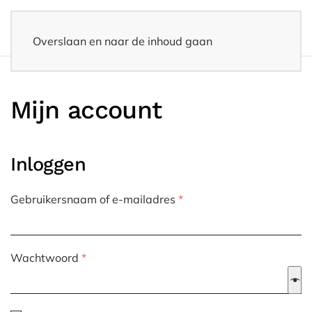
Overslaan en naar de inhoud gaan
Snelle levering
– Binnen 3-5 werkdagen thuisbezorgd
Mijn account
Inloggen
Vereist
Gebruikersnaam of e-mailadres
*
Vereist
Wachtwoord
*