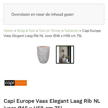
Overslaan en naar de inhoud gaan
14 dagen bedenktijd
– Eenvoudig retourneren
Home
>
Shop
>
Tuin
>
Tuin en Terras
>
Tuinieren
>
Capi Europe
Vaas Elegant Laag Rib NL ivoor Ø46 x H58 cm 75L
Capi Europe Vaas Elegant Laag Rib NL