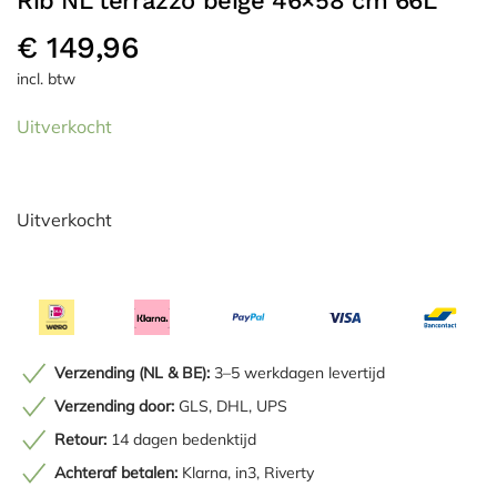
Rib NL terrazzo beige 46×58 cm 66L
€
149,96
incl. btw
Uitverkocht
Uitverkocht
Verzending (NL & BE):
3–5 werkdagen levertijd
Verzending door:
GLS, DHL, UPS
Retour:
14 dagen bedenktijd
Achteraf betalen:
Klarna, in3, Riverty