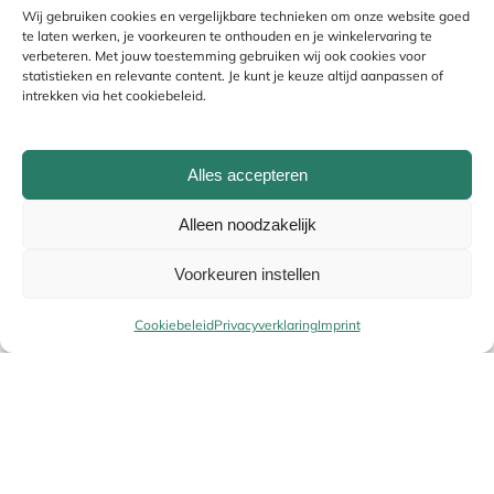
Wij gebruiken cookies en vergelijkbare technieken om onze website goed
te laten werken, je voorkeuren te onthouden en je winkelervaring te
verbeteren. Met jouw toestemming gebruiken wij ook cookies voor
statistieken en relevante content. Je kunt je keuze altijd aanpassen of
intrekken via het cookiebeleid.
Alles accepteren
Alleen noodzakelijk
Naam
*
Voorkeuren instellen
Cookiebeleid
Privacyverklaring
Imprint
E-mail
*
Uw winke
Alternative: