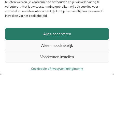
te laten werken, je voorkeuren te onthouden en je winkelervaring te
verbeteren. Met jouw toestemming gebruiken wij ook cookies voor
statistieken en relevante content. Je kunt je keuze altijd aanpassen of
intrekken via het cookiebeleid.
Alles accepteren
Alleen noodzakelijk
Naam
*
Voorkeuren instellen
Cookiebeleid
Privacyverklaring
Imprint
E-mail
*
Uw winke
Alternative:
Terug