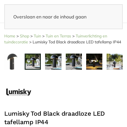
Overslaan en naar de inhoud gaan
14 dagen bedenktijd
– Eenvoudig retourneren
Home
>
Shop
>
Tuin
>
Tuin en Terras
>
Tuinverlichting en
tuindecoratie
>
Lumisky Tod Black draadloze LED tafellamp IP44
Lumisky Tod Black draadloze LED
tafellamp IP44