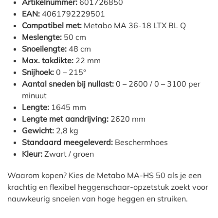
Artikelnummer:
601726850
EAN:
4061792229501
Compatibel met:
Metabo MA 36-18 LTX BL Q
Meslengte:
50 cm
Snoeilengte:
48 cm
Max. takdikte:
22 mm
Snijhoek:
0 – 215°
Aantal sneden bij nullast:
0 – 2600 / 0 – 3100 per
minuut
Lengte:
1645 mm
Lengte met aandrijving:
2620 mm
Gewicht:
2,8 kg
Standaard meegeleverd:
Beschermhoes
Kleur:
Zwart / groen
Waarom kopen? Kies de Metabo MA-HS 50 als je een
krachtig en flexibel heggenschaar-opzetstuk zoekt voor
nauwkeurig snoeien van hoge heggen en struiken.