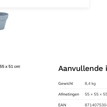
Aanvullende 
 55 x 51 cm
!
Gewicht
8,4 kg
Afmetingen
55 × 55 × 5
EAN
871407530