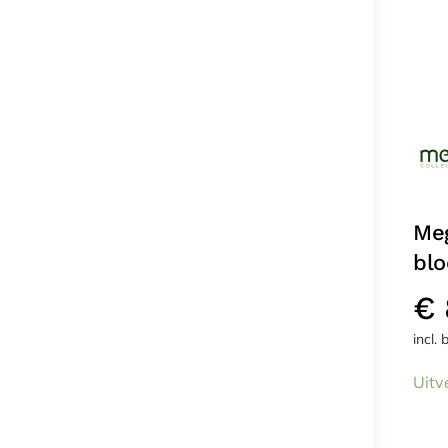
Meg
blo
€
incl.
Uitv