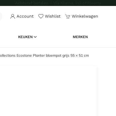
Achteraf betalen
– Via Klarna, in3 of Riverty
Account
Wishlist
Winkelwagen
KEUKEN
MERKEN
llections Ecostone Planter bloempot grijs 55 × 51 cm