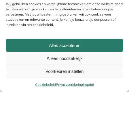
Wij gebruiken cookies en vergelijkbare technieken om onze website goed
te laten werken, je voorkeuren te onthouden en je winkelervaring te
verbeteren. Met jouw toestemming gebruiken wij ook cookies voor
statistieken en relevante content. Je kunt je keuze altijd aanpassen of
intrekken via het cookiebeleid.
Alles accepteren
Alleen noodzakelijk
Naam
*
Voorkeuren instellen
Cookiebeleid
Privacyverklaring
Imprint
E-mail
*
Uw winke
Alternative: