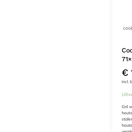
Co
71×
€
incl.
Uitv
Gril 
houts
stale
houte
verpl