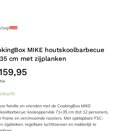
okingBox MIKE houtskoolbarbecue
35 cm met zijplanken
159,95
 btw
erkocht
voor familie en vrienden met de CookingBox MIKE
koolbarbecue: kookoppervlak 71×35 cm (tot 12 personen),
n frame en verchroomde roosters. Met opklapbare FSC-
n zijplanken, regelbare luchttoevoer en makkelijk te
aatsen.