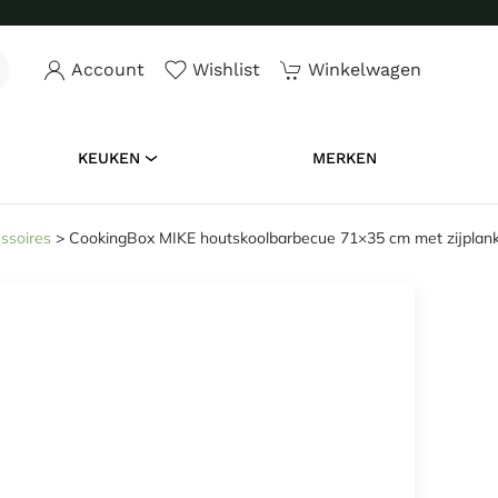
Achteraf betalen
– Via Klarna, in3 of Riverty
Account
Wishlist
Winkelwagen
KEUKEN
MERKEN
ssoires
>
CookingBox MIKE houtskoolbarbecue 71×35 cm met zijplan