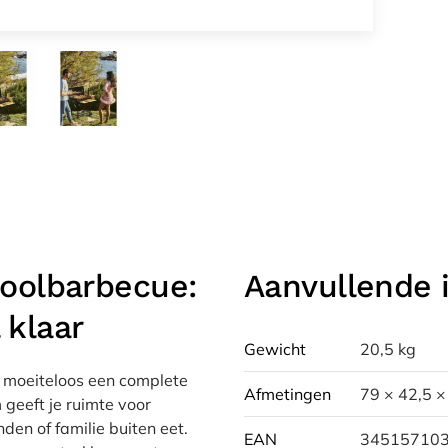
oolbarbecue:
Aanvullende 
 klaar
Gewicht
20,5 kg
 moeiteloos een complete
Afmetingen
79 × 42,5 ×
 geeft je ruimte voor
den of familie buiten eet.
EAN
34515710