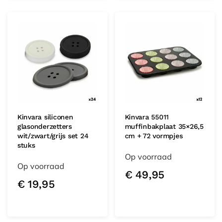
Kinvara siliconen
Kinvara 55011
glasonderzetters
muffinbakplaat 35×26,5
wit/zwart/grijs set 24
cm + 72 vormpjes
stuks
Op voorraad
Op voorraad
€
49,95
€
19,95