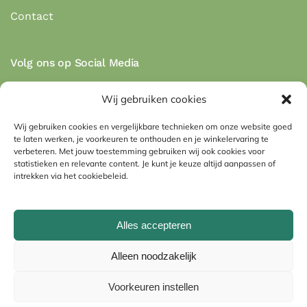
Contact
Volg ons op Social Media
Wij gebruiken cookies
Wij gebruiken cookies en vergelijkbare technieken om onze website goed
te laten werken, je voorkeuren te onthouden en je winkelervaring te
Veilig betalen via de betaalmethodes:
verbeteren. Met jouw toestemming gebruiken wij ook cookies voor
statistieken en relevante content. Je kunt je keuze altijd aanpassen of
intrekken via het cookiebeleid.
Alles accepteren
Imprint
Algemene voorwaarden
Alleen noodzakelijk
Privacyverklaring (EU)
Cookiebeleid (EU)
Voorkeuren instellen
©
2026
Huisbest.nl. Alle rechten voorbehouden.