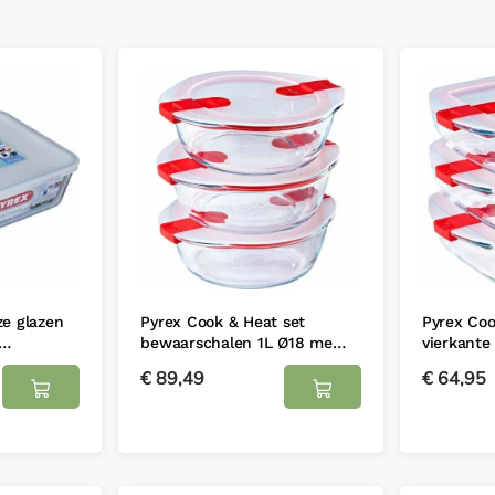
ze glazen
Pyrex Cook & Heat set
Pyrex Coo
L…
bewaarschalen 1L Ø18 me…
vierkante
€
89,49
€
64,95