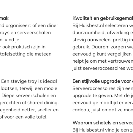
emak
Kwaliteit en gebruiksgema
nd organiseert of een diner
Bij Huisbest.nl selecteren 
 trays en serveerschalen
duurzaamheid, afwerking en 
nl vind je
stevig aanvoelen, prettig i
ook praktisch zijn in
gebruik. Daarom zorgen we 
tafelsetting die meteen
eenvoudig kunt vergelijken
helpt je om met vertrouwen 
juist serveeraccessoires w
 Een stevige tray is ideaal
Een stijlvolle upgrade voor
rplaatsen, terwijl een mooie
Serveeraccessoires zijn een
s. Diepe serveerschalen en
upgrade te geven. Met de ju
gerechten of shared dining.
eenvoudige maaltijd er verz
genheid netter, sneller en
cadeau, juist omdat ze mooi
f voor een volle tafel.
Waarom schotels en serveer
Bij Huisbest.nl vind je een