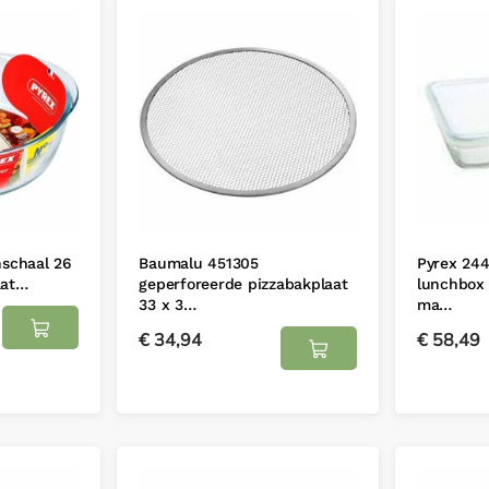
nschaal 26
Baumalu 451305
Pyrex 24
aat…
geperforeerde pizzabakplaat
lunchbox 
33 x 3…
ma…
€
34,94
€
58,49