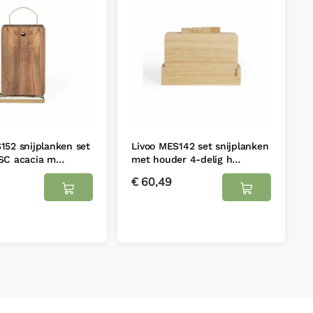
152 snijplanken set
Livoo MES142 set snijplanken
FSC acacia m…
met houder 4-delig h…
€
60,49