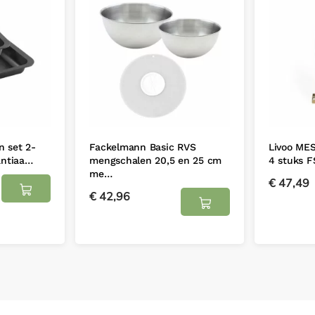
n set 2-
Fackelmann Basic RVS
Livoo MES
antiaa…
mengschalen 20,5 en 25 cm
4 stuks 
me…
€
47,49
€
42,96