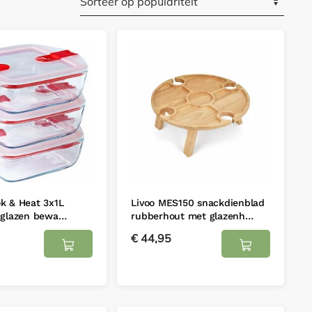
k & Heat 3x1L
Livoo MES150 snackdienblad
 glazen bewa…
rubberhout met glazenh…
€
44,95