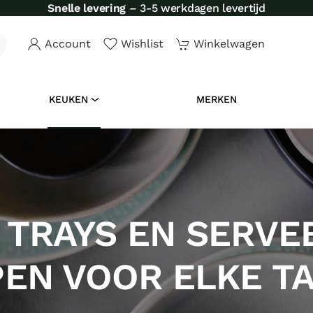
Snelle levering
– 3-5 werkdagen levertijd
Account
Wishlist
Winkelwagen
KEUKEN
MERKEN
 TRAYS EN SERV
EN VOOR ELKE T