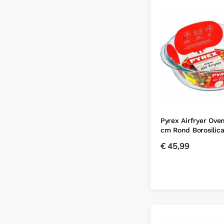
Pyrex Airfryer Ove
cm Rond Borosilic
€
45,99