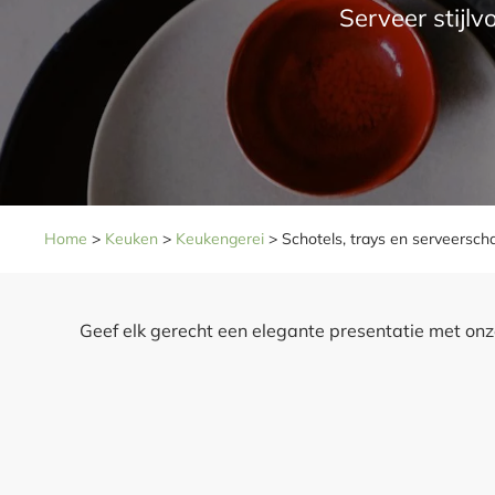
Serveer stijl
Home
>
Keuken
>
Keukengerei
>
Schotels, trays en serveersch
Geef elk gerecht een elegante presentatie met onze