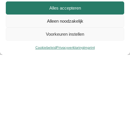
Alles accepteren
Alleen noodzakelijk
Naam
*
Voorkeuren instellen
Cookiebeleid
Privacyverklaring
Imprint
E-mail
*
Uw winke
Alternative:
Terug