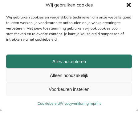
Wij gebruiken cookies
Je beoordeling
*
Wij gebruiken cookies en vergelijkbare technieken om onze website goed
te laten werken, je voorkeuren te onthouden en je winkelervaring te
verbeteren. Met jouw toestemming gebruiken wij ook cookies voor
statistieken en relevante content. Je kunt je keuze altijd aanpassen of
intrekken via het cookiebeleid.
Alles accepteren
Alleen noodzakelijk
Voorkeuren instellen
Naam
*
Cookiebeleid
Privacyverklaring
Imprint
E-mail
*
Uw winke