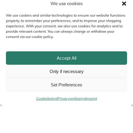
We use cookies
Your review
*
We use cookies and similar technologies to ensure our website functions
properly, to remember your preferences, and to improve your shopping
experience. With your consent, we also use cookies for analytics and to
provide relevant content. You can always change or withdraw your
consent via our cookie policy.
Accept All
Only if necessary
Set Preferences
Name
*
Cookiebeleid
Privacyverklaring
Imprint
Email
*
Your