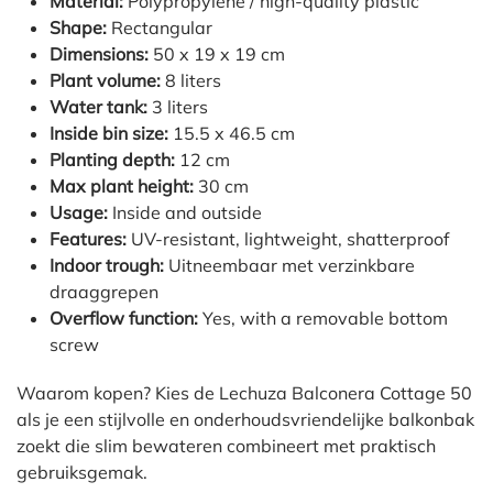
Material:
Polypropylene / high-quality plastic
Shape:
Rectangular
Dimensions:
50 x 19 x 19 cm
Plant volume:
8 liters
Water tank:
3 liters
Inside bin size:
15.5 x 46.5 cm
Planting depth:
12 cm
Max plant height:
30 cm
Usage:
Inside and outside
Features:
UV-resistant, lightweight, shatterproof
Indoor trough:
Uitneembaar met verzinkbare
draaggrepen
Overflow function:
Yes, with a removable bottom
screw
Waarom kopen? Kies de Lechuza Balconera Cottage 50
als je een stijlvolle en onderhoudsvriendelijke balkonbak
zoekt die slim bewateren combineert met praktisch
gebruiksgemak.