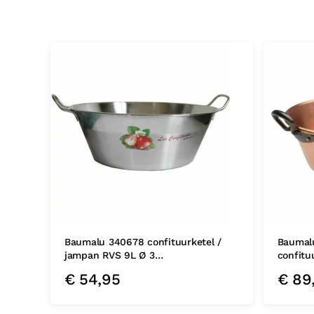
Baumalu 340678 confituurketel /
Baumal
jampan RVS 9L Ø 3…
confitu
€
54,95
€
89