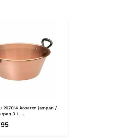
u 207014 koperen jampan /
urpan 3 L …
,95