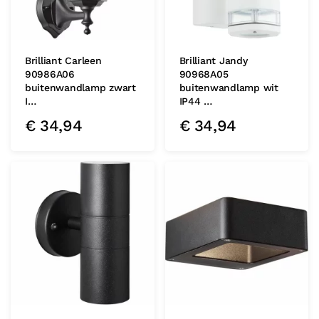
Brilliant Carleen
Brilliant Jandy
90986A06
90968A05
buitenwandlamp zwart
buitenwandlamp wit
I…
IP44 …
€
34,94
€
34,94