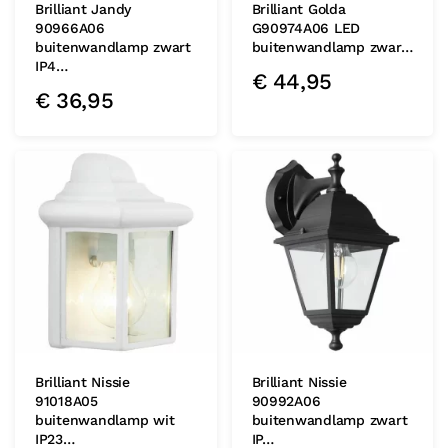
Brilliant Jandy
Brilliant Golda
90966A06
G90974A06 LED
buitenwandlamp zwart
buitenwandlamp zwar…
IP4…
€
44,95
€
36,95
Brilliant Nissie
Brilliant Nissie
91018A05
90992A06
buitenwandlamp wit
buitenwandlamp zwart
IP23…
IP…