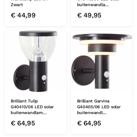
Zwart
buitenwandla…
€
44,99
€
49,95
Brilliant Tulip
Brilliant Garvina
G40410/06 LED solar
G40405/06 LED solar
buitenwandlam…
buitenwandl…
€
64,95
€
64,95