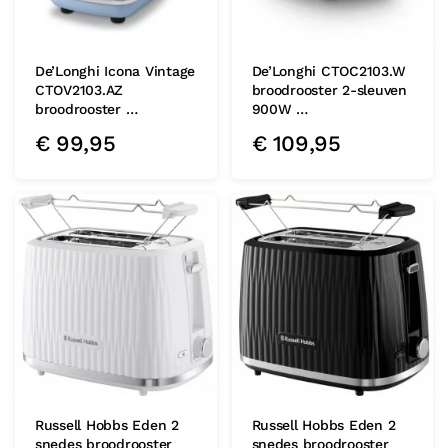
De’Longhi Icona Vintage
De’Longhi CTOC2103.W
CTOV2103.AZ
broodrooster 2-sleuven
broodrooster …
900W …
€
99,95
€
109,95
Russell Hobbs Eden 2
Russell Hobbs Eden 2
snedes broodrooster
snedes broodrooster