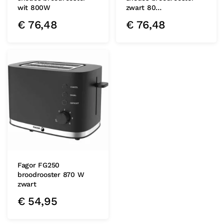
wit 800W
zwart 80…
€
76,48
€
76,48
Fagor FG250
broodrooster 870 W
zwart
€
54,95