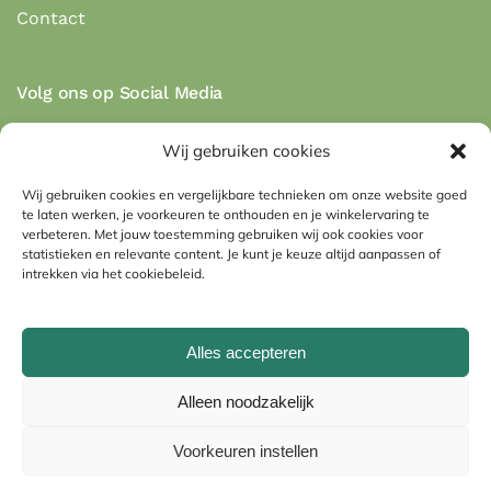
Contact
Volg ons op Social Media
Wij gebruiken cookies
Wij gebruiken cookies en vergelijkbare technieken om onze website goed
te laten werken, je voorkeuren te onthouden en je winkelervaring te
Veilig betalen via de betaalmethodes:
verbeteren. Met jouw toestemming gebruiken wij ook cookies voor
statistieken en relevante content. Je kunt je keuze altijd aanpassen of
intrekken via het cookiebeleid.
Alles accepteren
Imprint
Algemene voorwaarden
Alleen noodzakelijk
Privacyverklaring (EU)
Cookiebeleid (EU)
Voorkeuren instellen
©
2026
Huisbest.nl. Alle rechten voorbehouden.