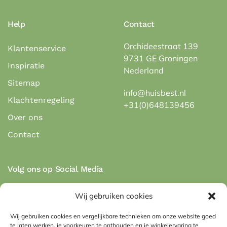
Help
Contact
Orchideestraat 139
Klantenservice
9731 GE Groningen
Inspiratie
Nederland
Sitemap
info@huisbest.nl
Klachtenregeling
+31(0)648139456
Over ons
Contact
Volg ons op Social Media
Wij gebruiken cookies
Wij gebruiken cookies en vergelijkbare technieken om onze website goed
te laten werken, je voorkeuren te onthouden en je winkelervaring te