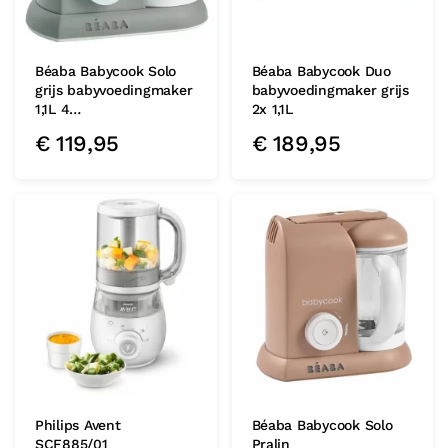
Béaba Babycook Solo
Béaba Babycook Duo
grijs babyvoedingmaker
babyvoedingmaker grijs
1,1L 4…
2x 1,1L
€
119,95
€
189,95
Philips Avent
Béaba Babycook Solo
SCF885/01
Pralin