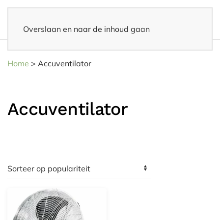
Overslaan en naar de inhoud gaan
Achteraf betalen
– Via Klarna, iDeal 3 in 1 of Riverty
Home
>
Accuventilator
Accuventilator