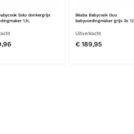
abycook Solo donkergrijs
Béaba Babycook Duo
dingmaker 1,1L
babyvoedingmaker grijs 2x 1,
kocht
Uitverkocht
,96
€
189,95