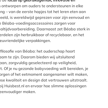
s de
focus op gebruiksgemak, innovatie en
jn ontworpen om ouders te ondersteunen in elke
ng – van de eerste hapjes tot het leren eten aan
eeld, is wereldwijd geprezen voor zijn eenvoud en
de Béaba-voedingsaccessoires zorgen voor
ltijdvoorbereiding. Daarnaast zet Béaba sterk in
rdelen zijn herbruikbaar of recyclebaar, en het
euvriendelijke verpakkingen.
 filosofie van Béaba: het ouderschap hoort
aam te zijn. Daarom bieden wij uitsluitend
aan, zorgvuldig geselecteerd op veiligheid,
t. Of je nu gezonde babyvoeding wilt bereiden, je
zorgen of het eetmoment aangenamer wilt maken,
se kwaliteit en design dat vertrouwen uitstraalt.
bij Huisbest.nl en ervaar hoe slimme oplossingen
e eenvoudiger maken.