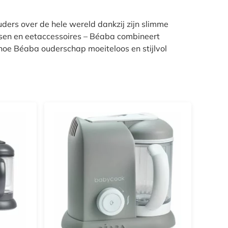
ouders over de hele wereld dankzij zijn slimme
sen en eetaccessoires – Béaba combineert
 hoe Béaba ouderschap moeiteloos en stijlvol