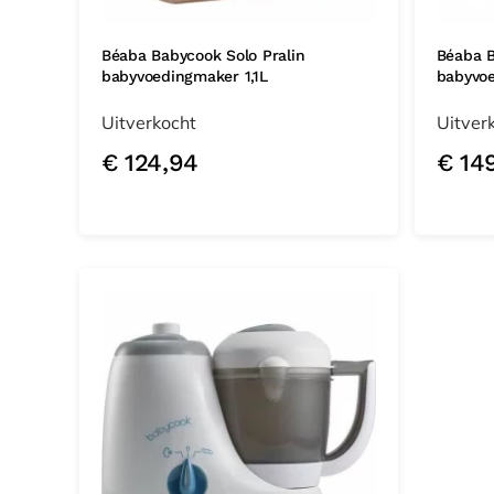
Béaba Babycook Solo Pralin
Béaba B
babyvoedingmaker 1,1L
babyvoe
Uitverkocht
Uitver
€
124,94
€
149