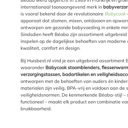
Béaba werd opgericht in 1989 in Frankrijk en groei
internationaal toonaangevend merk in
babyverzor
is vooral bekend door de revolutionaire
Babycook
–
apparaat dat stomen, mixen, ontdooien en opwar
ontworpen om gezonde babyvoeding in enkele min
Sindsdien heeft Béaba zijn assortiment uitgebreid
inspelen op de dagelijkse behoeften van moderne o
kwaliteit, comfort en design.
Bij Huisbest.nl vind je een uitgebreid assortiment
waaronder
Babycook stoomblenders, flessenwarme
verzorgingstassen, badartikelen en veiligheidsacc
ontworpen met de behoeften van ouders én kinder
materialen zijn veilig, BPA-vrij en voldoen aan de
veiligheidsnormen. De kenmerkende Béaba-stijl – st
functioneel – maakt elk product een combinatie va
bruikbaarheid.