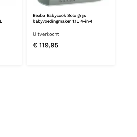
Béaba Babycook Solo grijs
1L
babyvoedingmaker 1,1L 4-in-1
Uitverkocht
€
119,95