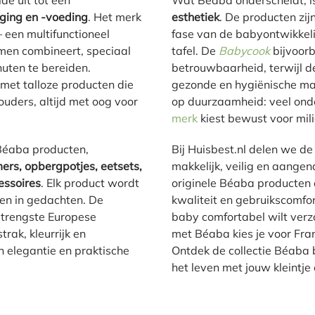
de uit tot een
Wat Béaba onderscheidt, i
ging en -voeding
. Het merk
esthetiek
. De producten zi
 een multifunctioneel
fase van de babyontwikkeli
men combineert, speciaal
tafel. De
Babycook
bijvoorb
uten te bereiden.
betrouwbaarheid, terwijl 
 met talloze producten die
gezonde en hygiënische maa
uders, altijd met oog voor
op duurzaamheid: veel onde
merk
kiest bewust voor mili
 Béaba producten,
Bij Huisbest.nl delen we de
rs, opbergpotjes, eetsets,
makkelijk, veilig en aangen
essoires
. Elk product wordt
originele Béaba producten 
en in gedachten. De
kwaliteit en gebruikscomfor
 strengste Europese
baby comfortabel wilt ver
rak, kleurrijk en
met Béaba kies je voor Fran
n elegantie en praktische
Ontdek de collectie Béaba 
het leven met jouw kleintj