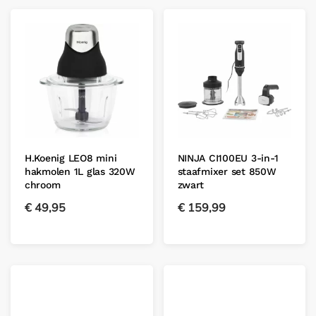
H.Koenig LEO8 mini
NINJA CI100EU 3-in-1
hakmolen 1L glas 320W
staafmixer set 850W
chroom
zwart
€
49,95
€
159,99