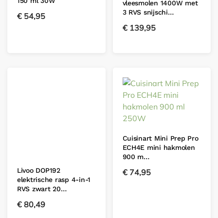
150 ml 30W
vleesmolen 1400W met
3 RVS snijschi…
€
54,95
€
139,95
Cuisinart Mini Prep Pro
ECH4E mini hakmolen
900 m…
Livoo DOP192
€
74,95
elektrische rasp 4-in-1
RVS zwart 20…
€
80,49