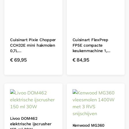
Cuisinart Pixie Chopper
Cuisinart FlexPrep
CCH32E mini hakmolen
FP5E compacte
0,7L…
keukenmachine 1,…
€
69,95
€
84,95
Livoo DOM462
elektrische ijscrusher
Kenwood MG360