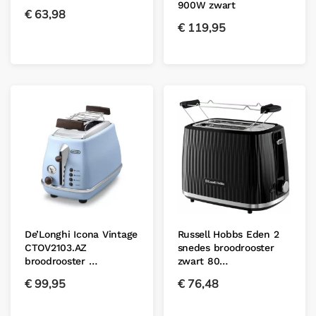
900W zwart
€
63,98
€
119,95
De’Longhi Icona Vintage
Russell Hobbs Eden 2
CTOV2103.AZ
snedes broodrooster
broodrooster …
zwart 80…
€
99,95
€
76,48