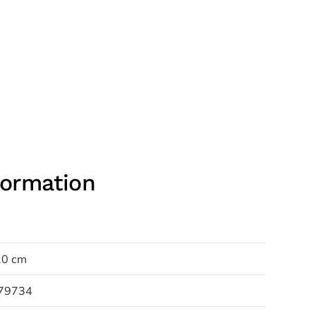
formation
10 cm
79734