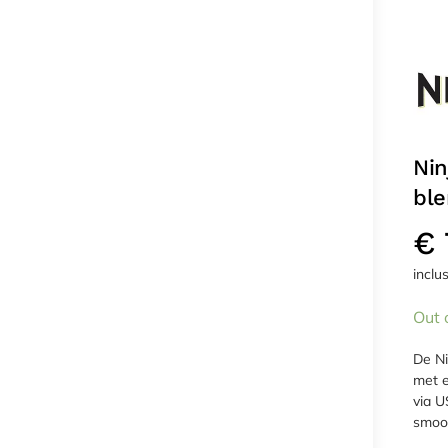
Nin
bl
€
inclu
Out 
De Ni
met e
via U
smoot