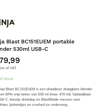
ja Blast BC151EUEM portable
ender 530ml USB-C
79,99
sive of VAT
of stock
nja Blast BC151EUEM is een draadloze draagbare blender
en BPA-vrije beker van 530 ml (max. 470 ml). Oplaadbaar
SB-C, lekvrije drinkdop en BlastBlade-messen voor
hies, ijsdrankjes en crushed ice onderweg.