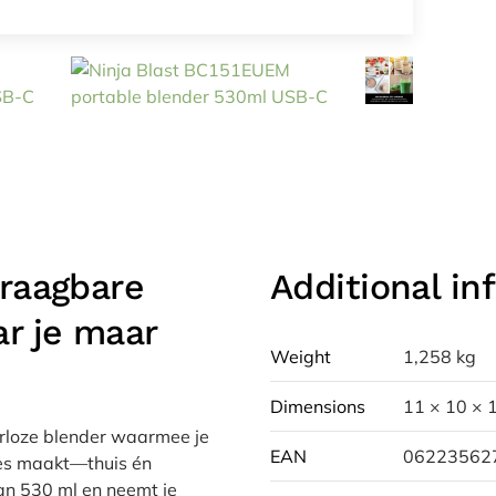
raagbare
Additional in
r je maar
Weight
1,258 kg
Dimensions
11 × 10 × 
rloze blender waarmee je
EAN
06223562
jes maakt—thuis én
van 530 ml en neemt je