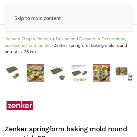
Skip to main content
Fast delivery
- Delivered to your home within 3-5 business days
Home
>
Shop
>
Kitchen
>
Baking and Desserts
>
Decorations,
accessories and molds
>
Zenker springform baking mold round
non-stick 26 cm
Zenker springform baking mold round