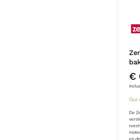
Zen
ba
€
inclu
Out 
De Ze
verst
roest
maten
en de