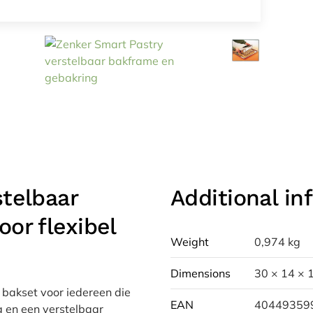
stelbaar
Additional in
or flexibel
Weight
0,974 kg
Dimensions
30 × 14 × 
 bakset voor iedereen die
EAN
40449359
g en een verstelbaar