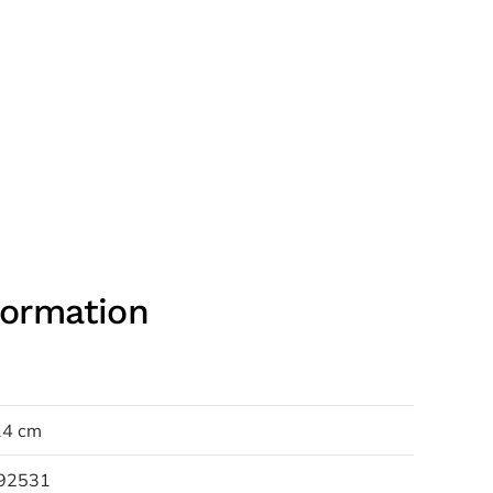
formation
14 cm
92531