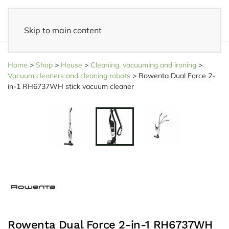
Skip to main content
14 days reflection period
- Easy returns
Home
>
Shop
>
House
>
Cleaning, vacuuming and ironing
>
Vacuum cleaners and cleaning robots
>
Rowenta Dual Force 2-
in-1 RH6737WH stick vacuum cleaner
Rowenta Dual Force 2-in-1 RH6737WH