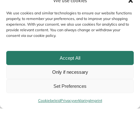
We use cookies
Your review
*
We use cookies and similar technologies to ensure our website functions
properly, to remember your preferences, and to improve your shopping
experience. With your consent, we also use cookies for analytics and to
provide relevant content. You can always change or withdraw your
consent via our cookie policy.
Accept All
Only if necessary
Set Preferences
Name
*
Cookiebeleid
Privacyverklaring
Imprint
Email
*
Your