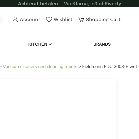
Achteraf betalen
– Via Klarna, in3 of Riverty
Account
Wishlist
Shopping Cart
KITCHEN
BRANDS
>
Vacuum cleaners and cleaning robots
>
Fieldmann FDU 2003-E wet 