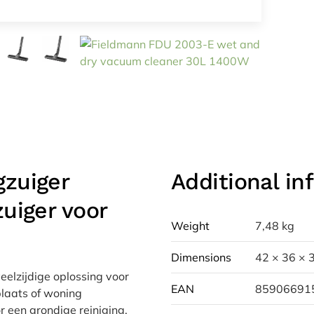
gzuiger
Additional in
uiger voor
Weight
7,48 kg
Dimensions
42 × 36 × 
elzijdige oplossing voor
EAN
85906691
plaats of woning
r een grondige reiniging.