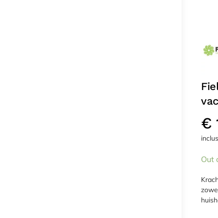
Fi
va
€
inclu
Out 
Krach
zowel
huish