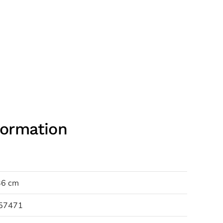
formation
36 cm
57471