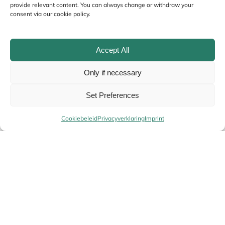
provide relevant content. You can always change or withdraw your
consent via our cookie policy.
Accept All
Only if necessary
Name
*
Set Preferences
Cookiebeleid
Privacyverklaring
Imprint
Email
*
Your
Alternative:
Re