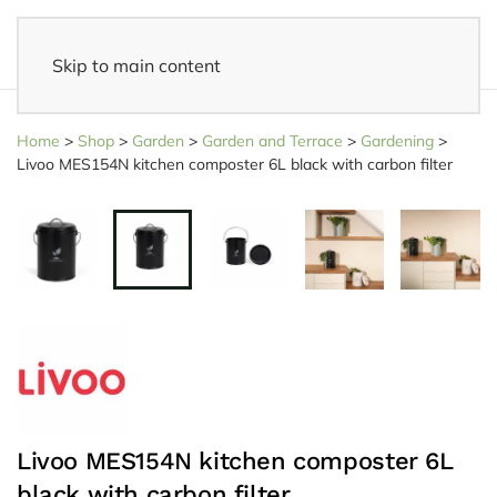
Skip to main content
14 days reflection period
- Easy returns
Home
>
Shop
>
Garden
>
Garden and Terrace
>
Gardening
>
Livoo MES154N kitchen composter 6L black with carbon filter
Livoo MES154N kitchen composter 6L
black with carbon filter