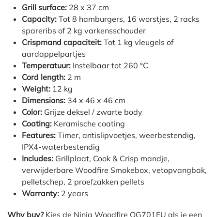
Grill surface:
28 x 37 cm
Capacity:
Tot 8 hamburgers, 16 worstjes, 2 racks
spareribs of 2 kg varkensschouder
Crispmand capaciteit:
Tot 1 kg vleugels of
aardappelpartjes
Temperatuur:
Instelbaar tot 260 °C
Cord length:
2 m
Weight:
12 kg
Dimensions:
34 x 46 x 46 cm
Color:
Grijze deksel / zwarte body
Coating:
Keramische coating
Features:
Timer, antislipvoetjes, weerbestendig,
IPX4-waterbestendig
Includes:
Grillplaat, Cook & Crisp mandje,
verwijderbare Woodfire Smokebox, vetopvangbak,
pelletschep, 2 proefzakken pellets
Warranty:
2 years
Why buy?
Kies de Ninja Woodfire OG701EU als je een