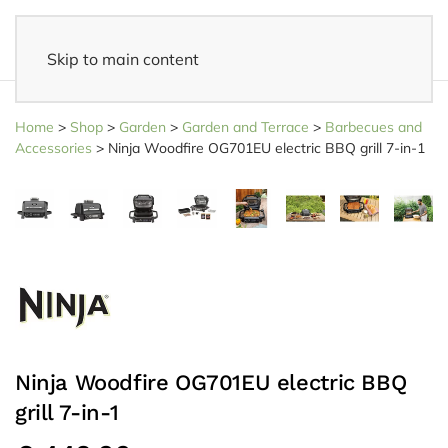
Skip to main content
14 days reflection period
- Easy returns
Home
>
Shop
>
Garden
>
Garden and Terrace
>
Barbecues and
Accessories
>
Ninja Woodfire OG701EU electric BBQ grill 7-in-1
Ninja Woodfire OG701EU electric BBQ
grill 7-in-1