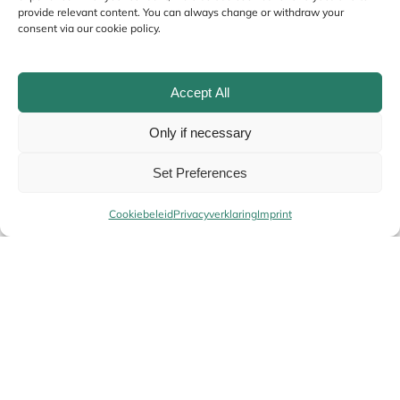
provide relevant content. You can always change or withdraw your
consent via our cookie policy.
Accept All
Only if necessary
Set Preferences
Name
*
Cookiebeleid
Privacyverklaring
Imprint
Email
*
Your
Alternative:
Re